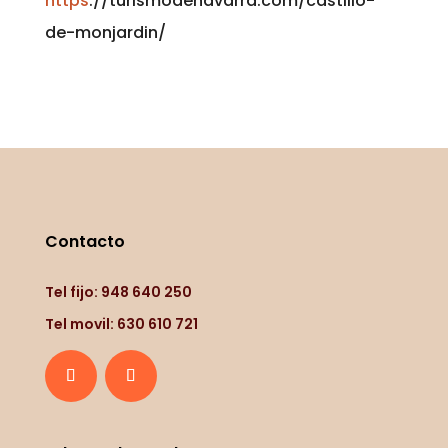
https
://turismodenavarra.com/castillo-
de-monjardin/
Contacto
Tel fijo: 948 640 250
Tel movil: 630 610 721