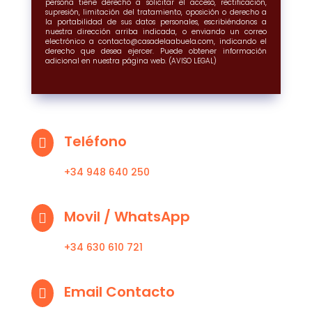
persona tiene derecho a solicitar el acceso, rectificación,
supresión, limitación del tratamiento, oposición o derecho a
la portabilidad de sus datos personales, escribiéndonos a
nuestra dirección arriba indicada, o enviando un correo
electrónico a contacto@casadelaabuela.com, indicando el
derecho que desea ejercer. Puede obtener información
adicional en nuestra página web. (AVISO LEGAL)
Teléfono

+34 948 640 250
Movil / WhatsApp

+34 630 610 721
Email Contacto
